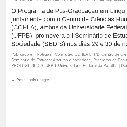
Publicado em
22 de novembro de 2018
por
Rainner Magalhães
O Programa de Pós-Graduação em Linguí
juntamente com o Centro de Ciências Hum
(CCHLA), ambos da Universidade Federal
(UFPB), promoverá o I Seminário de Estu
Sociedade (SEDIS) nos dias 29 e 30 de
Publicado em
Notícias
|
Com a tag
CCHLA UFPB
,
Centro de Ciê
Seminário de Estudos: discurso e sociedade
,
Programa de Pós-
PROLING
,
SEDIS
,
UFPB
,
Universidade Federal da Paraíba
|
Dei
←
Posts mais antigos