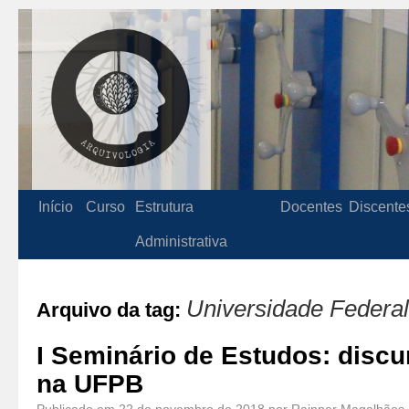
Início
Curso
Estrutura
Docentes
Discente
Administrativa
Universidade Federal
Arquivo da tag:
I Seminário de Estudos: discu
na UFPB