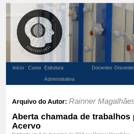
Início
Curso
Estrutura
Docentes
Discente
Administrativa
Rainner Magalhãe
Arquivo do Autor:
Aberta chamada de trabalhos 
Acervo