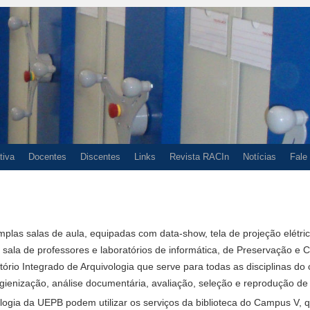
tiva
Docentes
Discentes
Links
Revista RACIn
Notícias
Fale
las salas de aula, equipadas com data-show, tela de projeção elétrica 
 sala de professores e laboratórios de informática, de Preservação 
ório Integrado de Arquivologia que serve para todas as disciplinas d
higienização, análise documentária, avaliação, seleção e reprodução d
ologia da UEPB podem utilizar os serviços da biblioteca do Campus V,