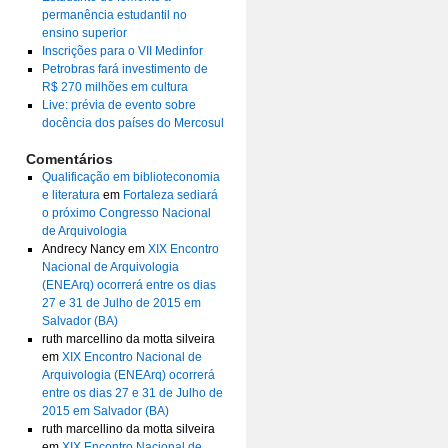
permanência estudantil no
ensino superior
Inscrições para o VII Medinfor
Petrobras fará investimento de
R$ 270 milhões em cultura
Live: prévia de evento sobre
docência dos países do Mercosul
Comentários
Qualificação em biblioteconomia
e literatura
em
Fortaleza sediará
o próximo Congresso Nacional
de Arquivologia
Andrecy Nancy
em
XIX Encontro
Nacional de Arquivologia
(ENEArq) ocorrerá entre os dias
27 e 31 de Julho de 2015 em
Salvador (BA)
ruth marcellino da motta silveira
em
XIX Encontro Nacional de
Arquivologia (ENEArq) ocorrerá
entre os dias 27 e 31 de Julho de
2015 em Salvador (BA)
ruth marcellino da motta silveira
em
XIX Encontro Nacional de