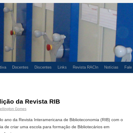
tiva
Docentes
Discentes
Links
Revista RACIn
Notícias
Fale
ição da Revista RIB
ellington Gomes
do ano da Revista Interamericana de Biblioteconomia (RIB) com o
ia de criar uma escola para formação de Bibliotecários em