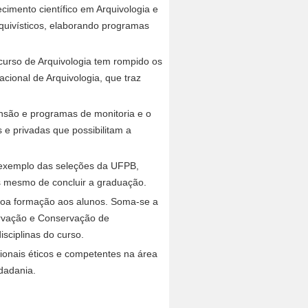
imento científico em Arquivologia e
rquivísticos, elaborando programas
curso de Arquivologia tem rompido os
cional de Arquivologia, que traz
ensão e programas de monitoria e o
 e privadas que possibilitam a
a exemplo das seleções da UFPB,
s mesmo de concluir a graduação.
 boa formação aos alunos. Soma-se a
ervação e Conservação de
sciplinas do curso.
ionais éticos e competentes na área
dadania.