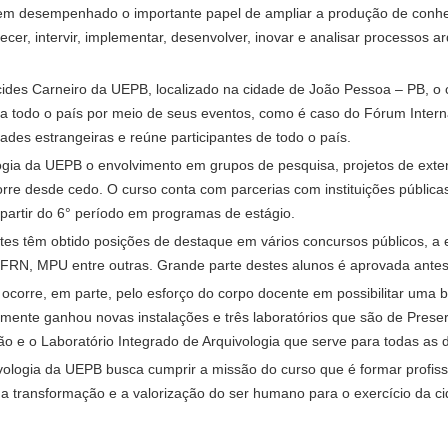
tem desempenhado o importante papel de ampliar a produção de conhec
ecer, intervir, implementar, desenvolver, inovar e analisar processos a
cides Carneiro da UEPB, localizado na cidade de João Pessoa – PB, o 
a todo o país por meio de seus eventos, como é caso do Fórum Interna
des estrangeiras e reúne participantes de todo o país.
logia da UEPB o envolvimento em grupos de pesquisa, projetos de ext
orre desde cedo. O curso conta com parcerias com instituições públicas
 partir do 6° período em programas de estágio.
ntes têm obtido posições de destaque em vários concursos públicos, 
FRN, MPU entre outras. Grande parte destes alunos é aprovada ante
 ocorre, em parte, pelo esforço do corpo docente em possibilitar uma
temente ganhou novas instalações e três laboratórios que são de Pres
 e o Laboratório Integrado de Arquivologia que serve para todas as di
logia da UEPB busca cumprir a missão do curso que é formar profiss
a transformação e a valorização do ser humano para o exercício da ci