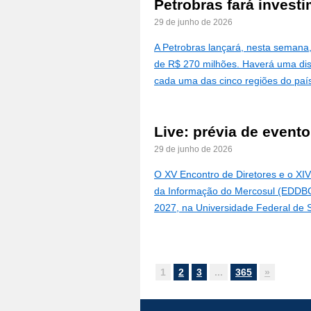
Petrobras fará invest
29 de junho de 2026
A Petrobras lançará, nesta semana,
de R$ 270 milhões. Haverá uma dis
cada uma das cinco regiões do paí
Live: prévia de event
29 de junho de 2026
O XV Encontro de Diretores e o XIV
da Informação do Mercosul (EDDBCI
2027, na Universidade Federal de
1
2
3
...
365
»