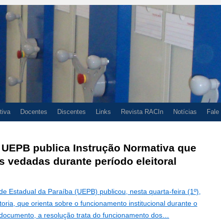
tiva
Docentes
Discentes
Links
Revista RACIn
Notícias
Fale
 UEPB publica Instrução Normativa que
s vedadas durante período eleitoral
de Estadual da Paraíba (UEPB) publicou, nesta quarta-feira (1º),
oria, que orienta sobre o funcionamento institucional durante o
o documento, a resolução trata do funcionamento dos…