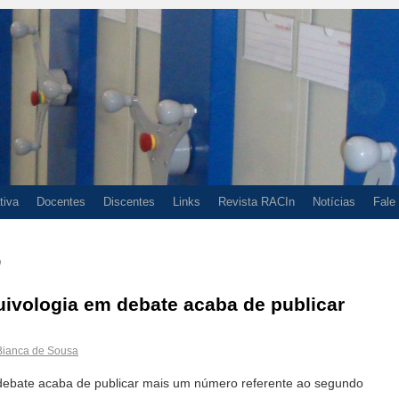
tiva
Docentes
Discentes
Links
Revista RACIn
Notícias
Fale
9
ivologia em debate acaba de publicar
Bianca de Sousa
debate acaba de publicar mais um número referente ao segundo