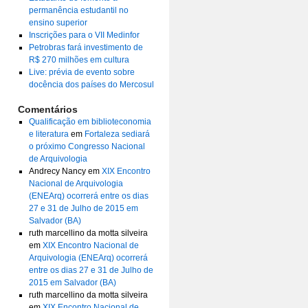
permanência estudantil no
ensino superior
Inscrições para o VII Medinfor
Petrobras fará investimento de
R$ 270 milhões em cultura
Live: prévia de evento sobre
docência dos países do Mercosul
Comentários
Qualificação em biblioteconomia
e literatura
em
Fortaleza sediará
o próximo Congresso Nacional
de Arquivologia
Andrecy Nancy
em
XIX Encontro
Nacional de Arquivologia
(ENEArq) ocorrerá entre os dias
27 e 31 de Julho de 2015 em
Salvador (BA)
ruth marcellino da motta silveira
em
XIX Encontro Nacional de
Arquivologia (ENEArq) ocorrerá
entre os dias 27 e 31 de Julho de
2015 em Salvador (BA)
ruth marcellino da motta silveira
em
XIX Encontro Nacional de