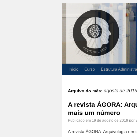
Início
Curso
Estrutura Administra
agosto de 201
Arquivo do mês:
A revista ÁGORA: Arqu
mais um número
Publicado em
19 de agosto de 2019
por
A revista ÁGORA: Arquivologia em 