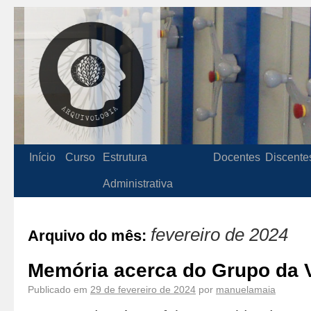
Início
Curso
Estrutura
Docentes
Discente
Administrativa
fevereiro de 2024
Arquivo do mês:
Memória acerca do Grupo da 
Publicado em
29 de fevereiro de 2024
por
manuelamaia