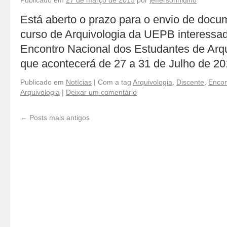
Publicado em
27 de março de 2015
por
jeffersonhigino
Está aberto o prazo para o envio de docu
curso de Arquivologia da UEPB interessad
Encontro Nacional dos Estudantes de Ar
que acontecerá de 27 a 31 de Julho de 2
Publicado em
Notícias
|
Com a tag
Arquivologia
,
Discente
,
Encon
Arquivologia
|
Deixar um comentário
←
Posts mais antigos