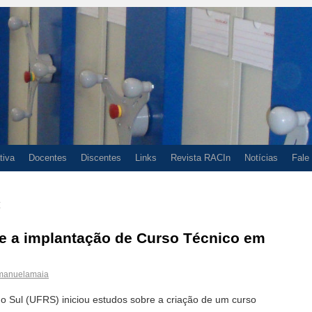
tiva
Docentes
Discentes
Links
Revista RACIn
Notícias
Fale
4
re a implantação de Curso Técnico em
manuelamaia
do Sul (UFRS) iniciou estudos sobre a criação de um curso