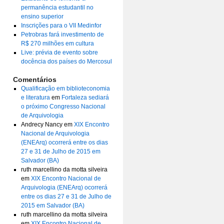
permanência estudantil no
ensino superior
Inscrições para o VII Medinfor
Petrobras fará investimento de
R$ 270 milhões em cultura
Live: prévia de evento sobre
docência dos países do Mercosul
Comentários
Qualificação em biblioteconomia
e literatura
em
Fortaleza sediará
o próximo Congresso Nacional
de Arquivologia
Andrecy Nancy
em
XIX Encontro
Nacional de Arquivologia
(ENEArq) ocorrerá entre os dias
27 e 31 de Julho de 2015 em
Salvador (BA)
ruth marcellino da motta silveira
em
XIX Encontro Nacional de
Arquivologia (ENEArq) ocorrerá
entre os dias 27 e 31 de Julho de
2015 em Salvador (BA)
ruth marcellino da motta silveira
em
XIX Encontro Nacional de