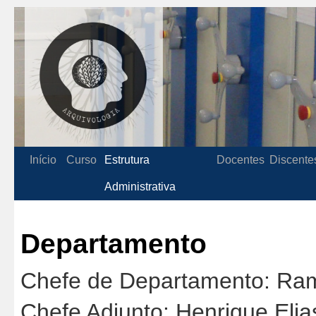
Início
Curso
Estrutura
Docentes
Discente
Administrativa
Departamento
Chefe de Departamento: Ram
Chefe Adjunto: Henrique Eli