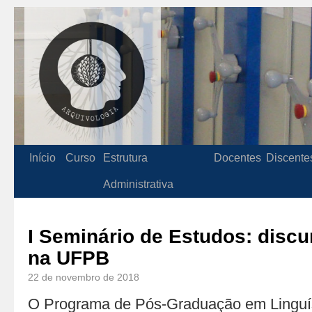
Início
Curso
Estrutura
Docentes
Discente
Administrativa
I Seminário de Estudos: discu
na UFPB
22 de novembro de 2018
O Programa de Pós-Graduação em Linguí