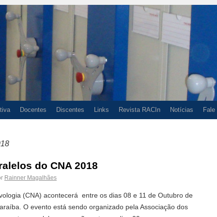
tiva
Docentes
Discentes
Links
Revista RACIn
Notícias
Fale
018
ralelos do CNA 2018
r
Rainner Magalhães
vologia (CNA) acontecerá entre os dias 08 e 11 de Outubro de
raíba. O evento está sendo organizado pela Associação dos