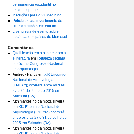
permanência estudantil no
ensino superior
Inscrições para o VII Medinfor
Petrobras fará investimento de
R$ 270 milhões em cultura
Live: prévia de evento sobre
docência dos países do Mercosul
Comentários
Qualificação em biblioteconomia
e literatura
em
Fortaleza sediará
o próximo Congresso Nacional
de Arquivologia
Andrecy Nancy
em
XIX Encontro
Nacional de Arquivologia
(ENEArq) ocorrerá entre os dias
27 e 31 de Julho de 2015 em
Salvador (BA)
ruth marcellino da motta silveira
em
XIX Encontro Nacional de
Arquivologia (ENEArq) ocorrerá
entre os dias 27 e 31 de Julho de
2015 em Salvador (BA)
ruth marcellino da motta silveira
em
XIX Encontro Nacional de