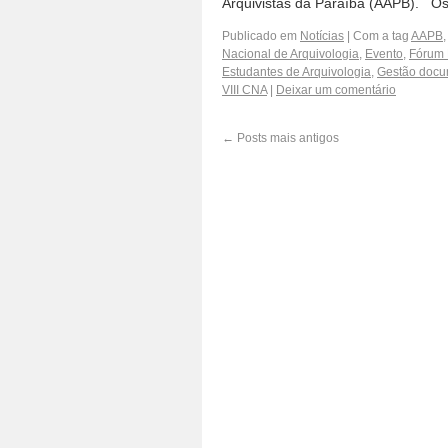
Arquivistas da Paraíba (AAPB). Os
Publicado em
Notícias
|
Com a tag
AAPB
,
Nacional de Arquivologia
,
Evento
,
Fórum 
Estudantes de Arquivologia
,
Gestão docu
VIII CNA
|
Deixar um comentário
←
Posts mais antigos