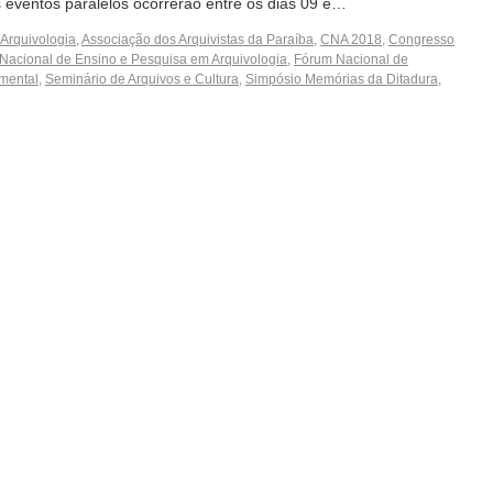
 eventos paralelos ocorrerão entre os dias 09 e…
Arquivologia
,
Associação dos Arquivistas da Paraíba
,
CNA 2018
,
Congresso
Nacional de Ensino e Pesquisa em Arquivologia
,
Fórum Nacional de
mental
,
Seminário de Arquivos e Cultura
,
Simpósio Memórias da Ditadura
,