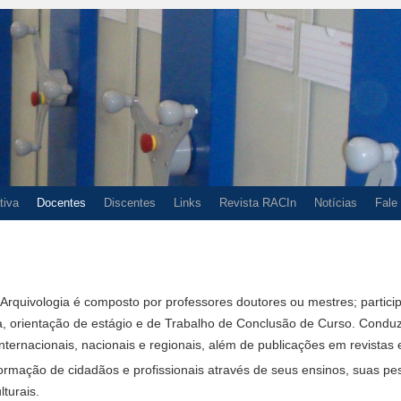
tiva
Docentes
Discentes
Links
Revista RACIn
Notícias
Fale
rquivologia é composto por professores doutores ou mestres; partic
sa, orientação de estágio e de Trabalho de Conclusão de Curso. Cond
ternacionais, nacionais e regionais, além de publicações em revistas e
 formação de cidadãos e profissionais através de seus ensinos, suas p
lturais.