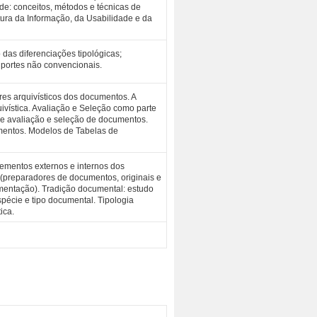
ade: conceitos, métodos e técnicas de
tura da Informação, da Usabilidade e da
 das diferenciações tipológicas;
portes não convencionais.
res arquivísticos dos documentos. A
ivística. Avaliação e Seleção como parte
e avaliação e seleção de documentos.
mentos. Modelos de Tabelas de
lementos externos e internos dos
 (preparadores de documentos, originais e
umentação). Tradição documental: estudo
pécie e tipo documental. Tipologia
ica.