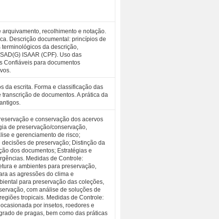
de arquivamento, recolhimento e notação.
ica. Descrição documental: princípios de
 terminológicos da descrição,
: ISAD(G) ISAAR (CPF). Uso das
os Confiáveis para documentos
ivos.
os da escrita. Forma e classificação das
e transcrição de documentos. A prática da
 antigos.
preservação e conservação dos acervos
gia de preservação/conservação,
lise e gerenciamento de risco;
e decisões de preservação; Distinção da
ração dos documentos; Estratégias e
rgências. Medidas de Controle:
tetura e ambientes para preservação,
para as agressões do clima e
biental para preservação das coleções,
eservação, com análise de soluções de
 regiões tropicais. Medidas de Controle:
ocasionada por insetos, roedores e
grado de pragas, bem como das práticas