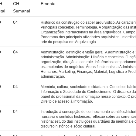
H
CH
Ementa
tal
Semanal
0
04
Histórico da construção do saber arquivístico. As caracterí
Principais conceitos. Terminologia. A organização das insti
Organizações internacionais na área arquivística. Campo 
Panorama das principais atividades arquivística. Interdis
arte da pesquisa em Arquivologia.
0
04
Administração: definição e visão geral. A administração e
administração. Administração: História e conceitos. Funç
organização, direção e controle. Influências comportamen
os ambientes de negócios. Áreas funcionais da Administ
Humanos, Marketing, Finanças, Material, Logística e Pr
administração.
0
04
Memória, cultura, sociedade e cidadania. Conceitos bási
Informação e Sociedade do Conhecimento. O discurso da
papel do profissional da informação nesse contexto. O pro
Direito de acesso à informação.
0
04
Introdução à concepção de conhecimento científico/histó
narrativa e sentidos históricos; reflexão sobre as corrente
história; estudo das instituições guardiães da memória e 
discurso histórico e sócio cultural.