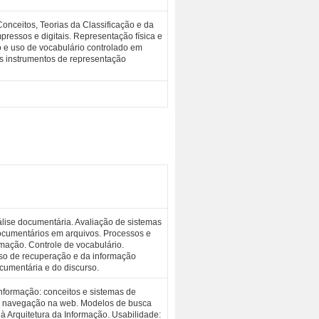
onceitos, Teorias da Classificação e da
ressos e digitais. Representação física e
o e uso de vocabulário controlado em
s instrumentos de representação
lise documentária. Avaliação de sistemas
documentários em arquivos. Processos e
rmação. Controle de vocabulário.
sso de recuperação e da informação
ocumentária e do discurso.
Informação: conceitos e sistemas de
de navegação na web. Modelos de busca
 à Arquitetura da Informação. Usabilidade: