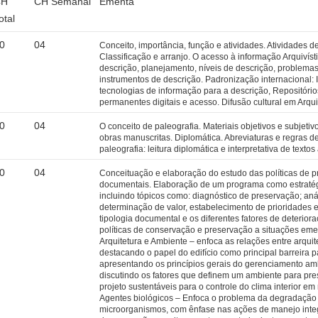
CH
CH Semanal
Ementa
otal
0
04
Conceito, importância, função e atividades. Atividades 
Classificação e arranjo. O acesso à informação Arquivíst
descrição, planejamento, níveis de descrição, problemas
instrumentos de descrição. Padronização internacional
tecnologias de informação para a descrição, Repositóri
permanentes digitais e acesso. Difusão cultural em Arqu
0
04
O conceito de paleografia. Materiais objetivos e subjetiv
obras manuscritas. Diplomática. Abreviaturas e regras d
paleografia: leitura diplomática e interpretativa de textos
0
04
Conceituação e elaboração do estudo das políticas de 
documentais. Elaboração de um programa como estraté
incluindo tópicos como: diagnóstico de preservação; aná
determinação de valor, estabelecimento de prioridades 
tipologia documental e os diferentes fatores de deterio
políticas de conservação e preservação a situações eme
Arquitetura e Ambiente – enfoca as relações entre arqui
destacando o papel do edifício como principal barreira 
apresentando os princípios gerais do gerenciamento am
discutindo os fatores que definem um ambiente para pr
projeto sustentáveis para o controle do clima interior em
Agentes biológicos – Enfoca o problema da degradação 
microorganismos, com ênfase nas ações de manejo inte