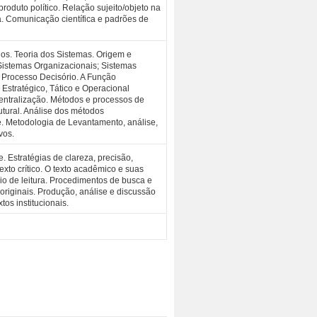
oduto político. Relação sujeito/objeto na
sa. Comunicação científica e padrões de
os. Teoria dos Sistemas. Origem e
istemas Organizacionais; Sistemas
) Processo Decisório. A Função
 Estratégico, Tático e Operacional
entralização. Métodos e processos de
utural. Análise dos métodos
e. Metodologia de Levantamento, análise,
vos.
. Estratégias de clareza, precisão,
exto crítico. O texto acadêmico e suas
o de leitura. Procedimentos de busca e
originais. Produção, análise e discussão
tos institucionais.