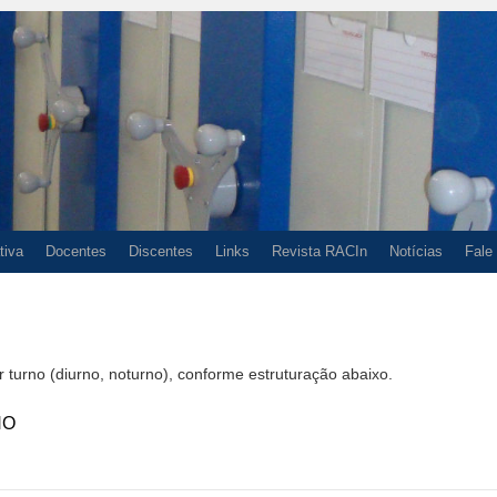
tiva
Docentes
Discentes
Links
Revista RACIn
Notícias
Fale
or turno (diurno, noturno), conforme estruturação abaixo.
NO