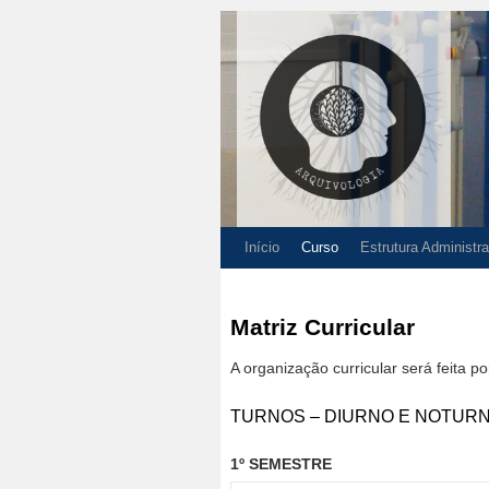
Início
Curso
Estrutura Administra
Matriz Curricular
A organização curricular será feita p
TURNOS – DIURNO E NOTUR
1º SEMESTRE