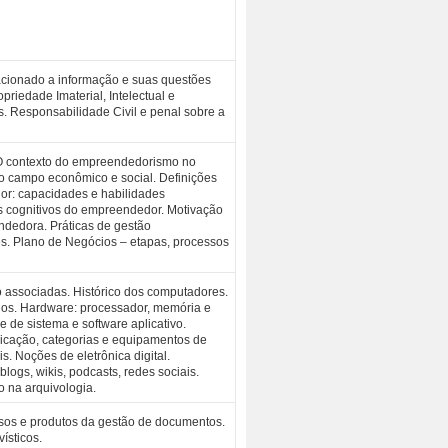
elacionado a informação e suas questões
priedade Imaterial, Intelectual e
os. Responsabilidade Civil e penal sobre a
O contexto do empreendedorismo no
o campo econômico e social. Definições
r: capacidades e habilidades
s cognitivos do empreendedor. Motivação
dedora. Práticas de gestão
. Plano de Negócios – etapas, processos
 associadas. Histórico dos computadores.
os. Hardware: processador, memória e
 de sistema e software aplicativo.
icação, categorias e equipamentos de
ais. Noções de eletrônica digital.
logs, wikis, podcasts, redes sociais.
 na arquivologia.
ssos e produtos da gestão de documentos.
ísticos.