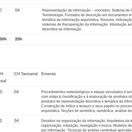
0
04
Representação da informação – conceitos. Sistema de C
Terminologia. Formatos de descrição em documentos imp
temática da informação arquivística. Resumo, indexaçã
sistemas de Recuperação da Informação. Introdução ao
descritiva da informação.
00h
20h
CH
CH Semanal
Ementa
otal
0
04
Procedimentos metodológicos e etapas vinculados à aná
com vistas à classificação e à elaboração de produtos 
produtos de representação descritiva e temática da info
Construção de índice e tesauro e seus papéis no proce
arquivística. Noções de semiótica, semântica, análise d
0
04
Desafios na organização da informação. Arquitetura da 
organização, rotulação, navegação e busca. Modelos 
por informação. Técnicas de análise contextual aplicada