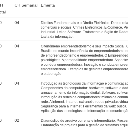
CH
CH Semanal
Ementa
otal
0
04
Direitos Fundamentais e o Direito Eletrônico. Direito r
comercias e sociais. Crimes Eletrônicos. E-Comerce. Pro
Industrial. Lei de Software. Tratamento e Sigilo de Dad
tutela da informação.
0
04
O fenômeno empreendedorismo e seu impacto Social. 
Brasil e no mundo.Importância do empreendedorismo n
de empreendedorismo e empreendedor. O Empreendedo
psicológicas. A personalidade empreendedora. Aspecto
e conduta empreendedora. Inovação e conduta empreen
empreendedora. Exemplos de gestores empreendedores
e elaboração.
0
04
Introdução às tecnologias da informação e comunicação
Componentes do computador: hardware, software e dad
armazenamento da informação digital. Software: software
Introdução às redes de computadores: mídias de comun
rede. A Internet. Intranet, extranet e redes privadas virtu
Segurança para a Internet. Ferramentas da web: busca, b
Aplicação das tecnologias de informação e comunicação
0
02
Diagnóstico de arquivo corrente e intermediário. Proce
Elaboração de projetos para a gestão de sistemas arquiv