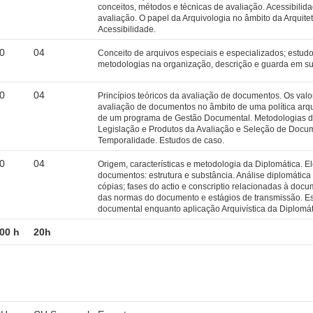
conceitos, métodos e técnicas de avaliação. Acessibilid
avaliação. O papel da Arquivologia no âmbito da Arquite
Acessibilidade.
0
04
Conceito de arquivos especiais e especializados; estudo
metodologias na organização, descrição e guarda em su
0
04
Princípios teóricos da avaliação de documentos. Os valo
avaliação de documentos no âmbito de uma política arqu
de um programa de Gestão Documental. Metodologias d
Legislação e Produtos da Avaliação e Seleção de Docu
Temporalidade. Estudos de caso.
0
04
Origem, características e metodologia da Diplomática. E
documentos: estrutura e substância. Análise diplomática
cópias; fases do actio e conscriptio relacionadas à doc
das normas do documento e estágios de transmissão. Es
documental enquanto aplicação Arquivística da Diplomát
00 h
20h