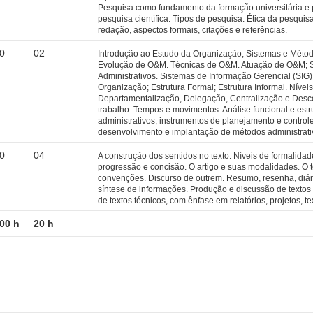
Pesquisa como fundamento da formação universitária e pr
pesquisa científica. Tipos de pesquisa. Ética da pesqui
redação, aspectos formais, citações e referências.
0
02
Introdução ao Estudo da Organização, Sistemas e Métod
Evolução de O&M. Técnicas de O&M. Atuação de O&M; S
Administrativos. Sistemas de Informação Gerencial (SIG
Organização; Estrutura Formal; Estrutura Informal. Níveis
Departamentalização, Delegação, Centralização e Desc
trabalho. Tempos e movimentos. Análise funcional e estr
administrativos, instrumentos de planejamento e control
desenvolvimento e implantação de métodos administrati
0
04
A construção dos sentidos no texto. Níveis de formalidade
progressão e concisão. O artigo e suas modalidades. O t
convenções. Discurso de outrem. Resumo, resenha, diári
síntese de informações. Produção e discussão de textos 
de textos técnicos, com ênfase em relatórios, projetos, tex
00 h
20 h