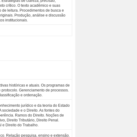
 Estratégias de clareza, precisão,
to crítico. O texto acadêmico e suas
 de leitura. Procedimentos de busca e
riginais. Produção, análise e discussão
os institucionais.
ivas históricas e atuais. Os programas de
 protocolo. Gerenciamento de processos.
classificação e ordenação.
nhecimento jurídico e da teoria do Estado
 sociedade e o Direito. As fontes do
oerência. Ramos do Direito. Noções de
ivo, Direito Tributário, Direito Penal.
l e Direito do Trabalho.
ico. Relação pesquisa, ensino e extensão.