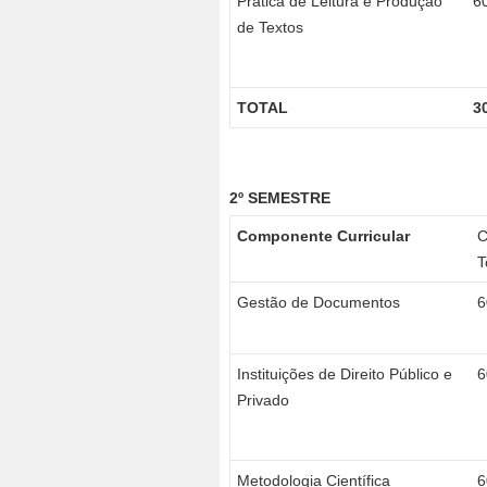
Prática de Leitura e Produção
6
de Textos
TOTAL
3
2º SEMESTRE
Componente Curricular
T
Gestão de Documentos
6
Instituições de Direito Público e
6
Privado
Metodologia Científica
6