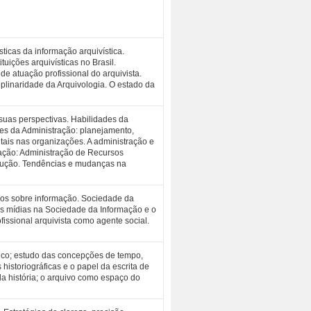
sticas da informação arquivística.
tuições arquivísticas no Brasil.
de atuação profissional do arquivista.
ciplinaridade da Arquivologia. O estado da
 suas perspectivas. Habilidades da
ões da Administração: planejamento,
tais nas organizações. A administração e
ração: Administração de Recursos
odução. Tendências e mudanças na
cos sobre informação. Sociedade da
s mídias na Sociedade da Informação e o
fissional arquivista como agente social.
rico; estudo das concepções de tempo,
s historiográficas e o papel da escrita de
da história; o arquivo como espaço do