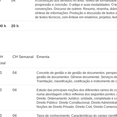
0
04
A construção dos sentidos no texto. Níveis de formalidade.
progressão e concisão. O artigo e suas modalidades. O tex
convenções. Discurso de outrem. Resumo, resenha, diário
síntese de informações. Produção e discussão de textos o
de textos técnicos, com ênfase em relatórios, projetos, text
00 h
20 h
CH
CH Semanal
Ementa
otal
0
04
Conceito de gestão e de gestão de documentos: perspect
gestão de documentos. Gênese documental. Serviços de
Tramitação; classificação, codificação e instrumento de 
0
04
Estudo das principais noções dos diferentes ramos do co
numa abordagem crítico reflexiva dos seguintes pontos: A
Direito. Ordenamento Jurídico: unidade, completude e c
Direito Público: Direito Constitucional, Direito Administrat
Noções de Direito Privado: Direito Civil, Direito Comercia
0
04
Tipos de conhecimento. Características do campo científ