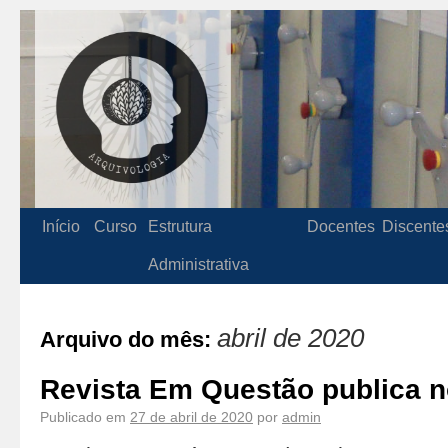
Início
Curso
Estrutura
Docentes
Discente
Administrativa
abril de 2020
Arquivo do mês:
Revista Em Questão publica n
Publicado em
27 de abril de 2020
por
admin