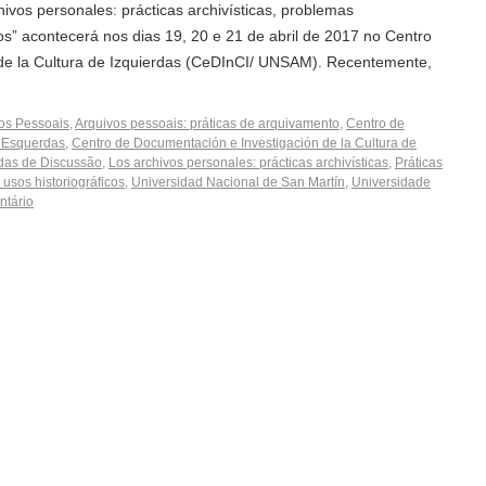
hivos personales: prácticas archivísticas, problemas
os” acontecerá nos dias 19, 20 e 21 de abril de 2017 no Centro
de la Cultura de Izquierdas (CeDInCI/ UNSAM). Recentemente,
os Pessoais
,
Arquivos pessoais: práticas de arquivamento
,
Centro de
 Esquerdas
,
Centro de Documentación e Investigación de la Cultura de
das de Discussão
,
Los archivos personales: prácticas archivísticas
,
Práticas
usos historiográficos
,
Universidad Nacional de San Martín
,
Universidade
ntário