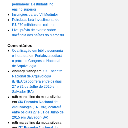
permanência estudantil no
ensino superior
Inscrições para o VII Medinfor
Petrobras fará investimento de
R$ 270 milhões em cultura
Live: prévia de evento sobre
docência dos países do Mercosul
Comentários
Qualificação em biblioteconomia
e literatura
em
Fortaleza sediará
o próximo Congresso Nacional
de Arquivologia
Andrecy Nancy
em
XIX Encontro
Nacional de Arquivologia
(ENEArq) ocorrerá entre os dias
27 e 31 de Julho de 2015 em
Salvador (BA)
ruth marcellino da motta silveira
em
XIX Encontro Nacional de
Arquivologia (ENEArq) ocorrerá
entre os dias 27 e 31 de Julho de
2015 em Salvador (BA)
ruth marcellino da motta silveira
em
XIX Encontro Nacional de