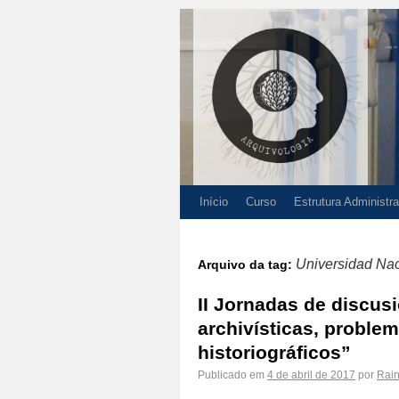
Início
Curso
Estrutura Administra
Universidad Nac
Arquivo da tag:
II Jornadas de discus
archivísticas, proble
historiográficos”
Publicado em
4 de abril de 2017
por
Rai