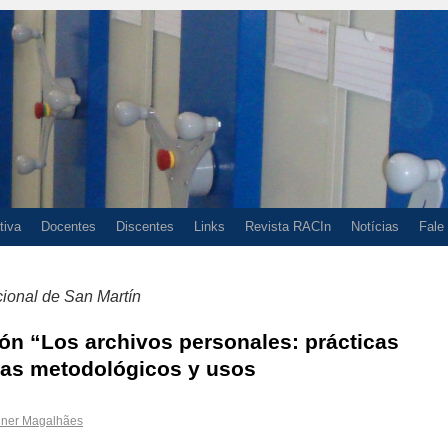
tiva
Docentes
Discentes
Links
Revista RACIn
Notícias
Fale
ional de San Martín
ión “Los archivos personales: prácticas
mas metodológicos y usos
nner Magalhães