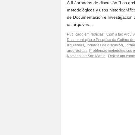
A II Jornadas de discusión “Los arc
metodológicos y usos historiográfic
de Documentación e Investigación 
os arquivos…
Publicado em
Notícias
|
Com a tag
Arquiv
Documentação e Pesquisa da Cultura de
Izquierdas
,
Jornadas de discusión
,
Jorna
arquivísticas
,
Problemas metodológicos e 
Nacional de San Martín
|
Deixar um come