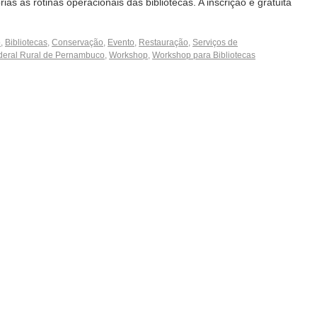
as às rotinas operacionais das bibliotecas. A inscrição é gratuita
o
,
Bibliotecas
,
Conservação
,
Evento
,
Restauração
,
Serviços de
deral Rural de Pernambuco
,
Workshop
,
Workshop para Bibliotecas