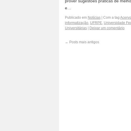
prover sugestões práticas de melhori
e…
Publicado em
Notícias
|
Com a tag
Acerv
informatização
,
UFRPE
,
Universidade Fe
Universitárias
|
Deixar um comentário
←
Posts mais antigos