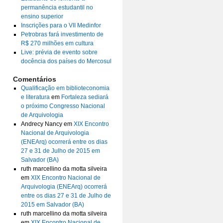
permanência estudantil no
ensino superior
Inscrições para o VII Medinfor
Petrobras fará investimento de
R$ 270 milhões em cultura
Live: prévia de evento sobre
docência dos países do Mercosul
Comentários
Qualificação em biblioteconomia
e literatura
em
Fortaleza sediará
o próximo Congresso Nacional
de Arquivologia
Andrecy Nancy
em
XIX Encontro
Nacional de Arquivologia
(ENEArq) ocorrerá entre os dias
27 e 31 de Julho de 2015 em
Salvador (BA)
ruth marcellino da motta silveira
em
XIX Encontro Nacional de
Arquivologia (ENEArq) ocorrerá
entre os dias 27 e 31 de Julho de
2015 em Salvador (BA)
ruth marcellino da motta silveira
em
XIX Encontro Nacional de