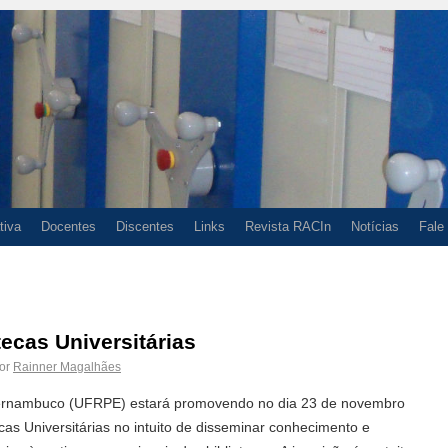
tiva
Docentes
Discentes
Links
Revista RACIn
Notícias
Fale
ecas Universitárias
or
Rainner Magalhães
Pernambuco (UFRPE) estará promovendo no dia 23 de novembro
as Universitárias no intuito de disseminar conhecimento e