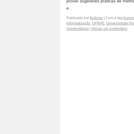
prover sugestões práticas de melhori
e…
Publicado em
Notícias
|
Com a tag
Acerv
informatização
,
UFRPE
,
Universidade Fe
Universitárias
|
Deixar um comentário