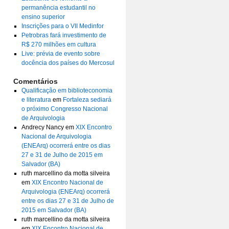
permanência estudantil no
ensino superior
Inscrições para o VII Medinfor
Petrobras fará investimento de
R$ 270 milhões em cultura
Live: prévia de evento sobre
docência dos países do Mercosul
Comentários
Qualificação em biblioteconomia
e literatura
em
Fortaleza sediará
o próximo Congresso Nacional
de Arquivologia
Andrecy Nancy
em
XIX Encontro
Nacional de Arquivologia
(ENEArq) ocorrerá entre os dias
27 e 31 de Julho de 2015 em
Salvador (BA)
ruth marcellino da motta silveira
em
XIX Encontro Nacional de
Arquivologia (ENEArq) ocorrerá
entre os dias 27 e 31 de Julho de
2015 em Salvador (BA)
ruth marcellino da motta silveira
em
XIX Encontro Nacional de