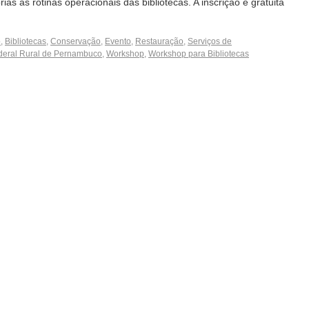
as às rotinas operacionais das bibliotecas. A inscrição é gratuita
o
,
Bibliotecas
,
Conservação
,
Evento
,
Restauração
,
Serviços de
deral Rural de Pernambuco
,
Workshop
,
Workshop para Bibliotecas