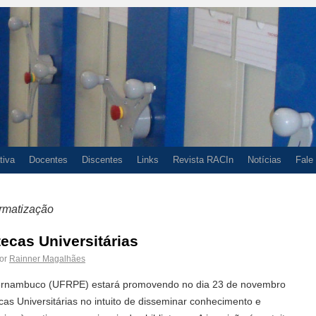
tiva
Docentes
Discentes
Links
Revista RACIn
Notícias
Fale
ormatização
ecas Universitárias
or
Rainner Magalhães
Pernambuco (UFRPE) estará promovendo no dia 23 de novembro
as Universitárias no intuito de disseminar conhecimento e