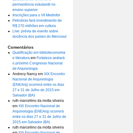
permanência estudantil no
ensino superior
Inscrições para o VII Medinfor
Petrobras fará investimento de
R$ 270 milhões em cultura
Live: prévia de evento sobre
docência dos países do Mercosul
Comentários
Qualificação em biblioteconomia
e literatura
em
Fortaleza sediará
o próximo Congresso Nacional
de Arquivologia
Andrecy Nancy
em
XIX Encontro
Nacional de Arquivologia
(ENEArq) ocorrerá entre os dias
27 e 31 de Julho de 2015 em
Salvador (BA)
ruth marcellino da motta silveira
em
XIX Encontro Nacional de
Arquivologia (ENEArq) ocorrerá
entre os dias 27 e 31 de Julho de
2015 em Salvador (BA)
ruth marcellino da motta silveira
em
XIX Encontro Nacional de