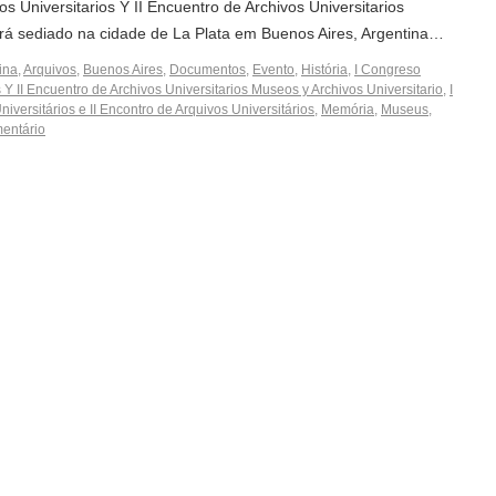
Universitarios Y II Encuentro de Archivos Universitarios
erá sediado na cidade de La Plata em Buenos Aires, Argentina…
ina
,
Arquivos
,
Buenos Aires
,
Documentos
,
Evento
,
História
,
I Congreso
Y II Encuentro de Archivos Universitarios Museos y Archivos Universitario
,
I
ersitários e II Encontro de Arquivos Universitários
,
Memória
,
Museus
,
entário