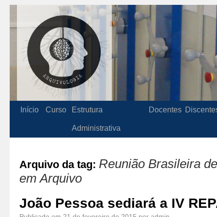
Início
Curso
Estrutura
Docentes
Discente
Administrativa
Reunião Brasileira d
Arquivo da tag:
em Arquivo
João Pessoa sediará a IV RE
Publicado em
21 de fevereiro de 2015
por
admin