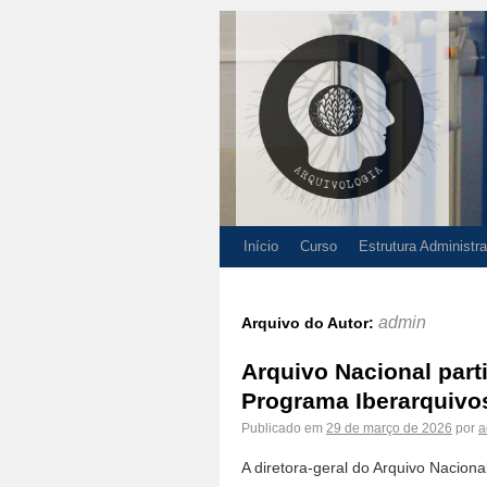
Início
Curso
Estrutura Administra
admin
Arquivo do Autor:
Arquivo Nacional part
Programa Iberarquiv
Publicado em
29 de março de 2026
por
a
A diretora-geral do Arquivo Nacion