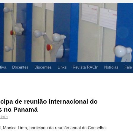
tiva
Docentes
Discentes
Links
Revista RACIn
Notícias
Fale
icipa de reunião internacional do
os no Panamá
dmin
al, Monica Lima, participou da reunião anual do Conselho