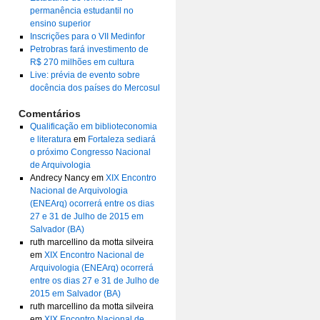
permanência estudantil no
ensino superior
Inscrições para o VII Medinfor
Petrobras fará investimento de
R$ 270 milhões em cultura
Live: prévia de evento sobre
docência dos países do Mercosul
Comentários
Qualificação em biblioteconomia
e literatura
em
Fortaleza sediará
o próximo Congresso Nacional
de Arquivologia
Andrecy Nancy
em
XIX Encontro
Nacional de Arquivologia
(ENEArq) ocorrerá entre os dias
27 e 31 de Julho de 2015 em
Salvador (BA)
ruth marcellino da motta silveira
em
XIX Encontro Nacional de
Arquivologia (ENEArq) ocorrerá
entre os dias 27 e 31 de Julho de
2015 em Salvador (BA)
ruth marcellino da motta silveira
em
XIX Encontro Nacional de