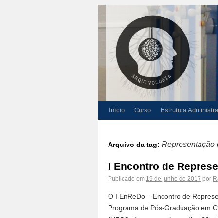
Início
Curso
Estrutura Administra
Representação d
Arquivo da tag:
I Encontro de Repres
Publicado em
19 de junho de 2017
por
R
O I EnReDo – Encontro de Represen
Programa de Pós-Graduação em Ciê