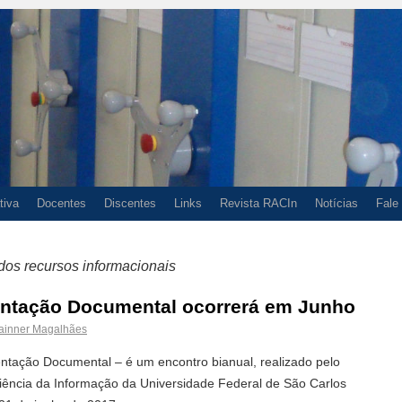
tiva
Docentes
Discentes
Links
Revista RACIn
Notícias
Fale
os recursos informacionais
entação Documental ocorrerá em Junho
ainner Magalhães
tação Documental – é um encontro bianual, realizado pelo
ncia da Informação da Universidade Federal de São Carlos