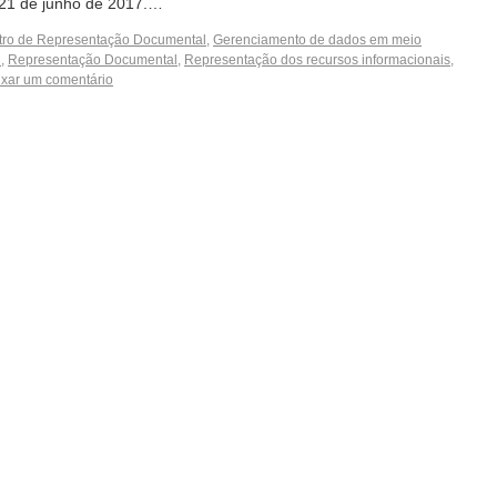
 21 de junho de 2017.…
tro de Representação Documental
,
Gerenciamento de dados em meio
l
,
Representação Documental
,
Representação dos recursos informacionais
,
xar um comentário