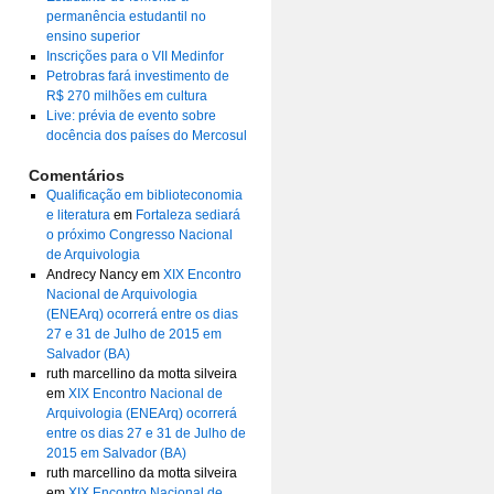
permanência estudantil no
ensino superior
Inscrições para o VII Medinfor
Petrobras fará investimento de
R$ 270 milhões em cultura
Live: prévia de evento sobre
docência dos países do Mercosul
Comentários
Qualificação em biblioteconomia
e literatura
em
Fortaleza sediará
o próximo Congresso Nacional
de Arquivologia
Andrecy Nancy
em
XIX Encontro
Nacional de Arquivologia
(ENEArq) ocorrerá entre os dias
27 e 31 de Julho de 2015 em
Salvador (BA)
ruth marcellino da motta silveira
em
XIX Encontro Nacional de
Arquivologia (ENEArq) ocorrerá
entre os dias 27 e 31 de Julho de
2015 em Salvador (BA)
ruth marcellino da motta silveira
em
XIX Encontro Nacional de