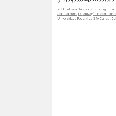
(UFSCar) e ocorrerá nos dias 20 e
Publicado em
Notícias
|
Com a tag
Encon
automatizado
,
Organização informaciona
Universidade Federal de São Carlos
|
Dei