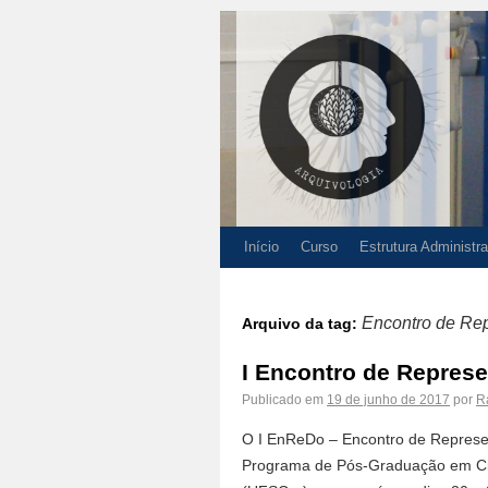
Início
Curso
Estrutura Administra
Encontro de Re
Arquivo da tag:
I Encontro de Repres
Publicado em
19 de junho de 2017
por
R
O I EnReDo – Encontro de Represen
Programa de Pós-Graduação em Ciê