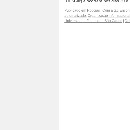
(UFSCar) e ocorrerá nos dias 20 e
Publicado em
Notícias
|
Com a tag
Encon
automatizado
,
Organização informaciona
Universidade Federal de São Carlos
|
Dei