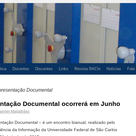
tiva
Docentes
Discentes
Links
Revista RACIn
Notícias
Fale
presentação Documental
entação Documental ocorrerá em Junho
ainner Magalhães
tação Documental – é um encontro bianual, realizado pelo
ncia da Informação da Universidade Federal de São Carlos