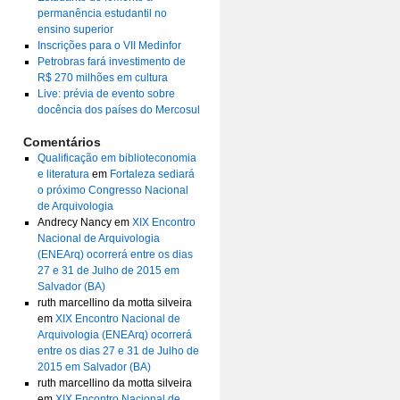
permanência estudantil no
ensino superior
Inscrições para o VII Medinfor
Petrobras fará investimento de
R$ 270 milhões em cultura
Live: prévia de evento sobre
docência dos países do Mercosul
Comentários
Qualificação em biblioteconomia
e literatura
em
Fortaleza sediará
o próximo Congresso Nacional
de Arquivologia
Andrecy Nancy
em
XIX Encontro
Nacional de Arquivologia
(ENEArq) ocorrerá entre os dias
27 e 31 de Julho de 2015 em
Salvador (BA)
ruth marcellino da motta silveira
em
XIX Encontro Nacional de
Arquivologia (ENEArq) ocorrerá
entre os dias 27 e 31 de Julho de
2015 em Salvador (BA)
ruth marcellino da motta silveira
em
XIX Encontro Nacional de