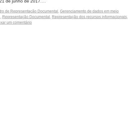
 21 de junho de 2017.…
tro de Representação Documental
,
Gerenciamento de dados em meio
l
,
Representação Documental
,
Representação dos recursos informacionais
,
xar um comentário