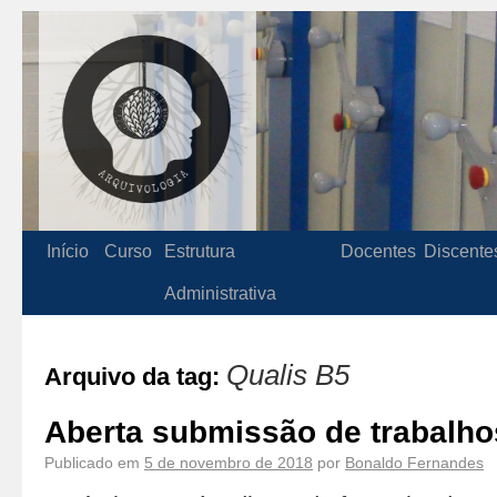
Início
Curso
Estrutura
Docentes
Discente
Administrativa
Qualis B5
Arquivo da tag:
Aberta submissão de trabalho
Publicado em
5 de novembro de 2018
por
Bonaldo Fernandes