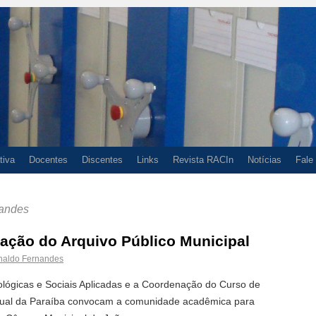
tiva
Docentes
Discentes
Links
Revista RACIn
Notícias
Fale
andes
iação do Arquivo Público Municipal
naldo Fernandes
ológicas e Sociais Aplicadas e a Coordenação do Curso de
adual da Paraíba convocam a comunidade acadêmica para