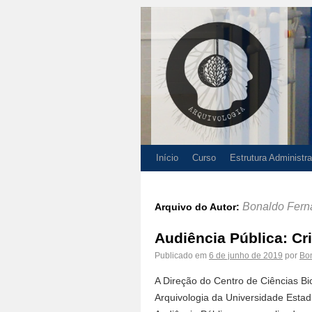
Início
Curso
Estrutura Administra
Bonaldo Fern
Arquivo do Autor:
Audiência Pública: Cr
Publicado em
6 de junho de 2019
por
Bo
A Direção do Centro de Ciências Bi
Arquivologia da Universidade Est