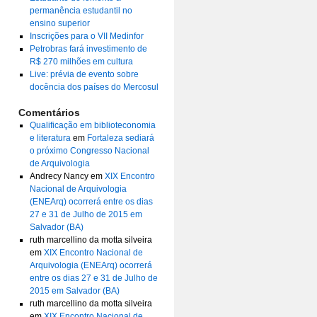
permanência estudantil no
ensino superior
Inscrições para o VII Medinfor
Petrobras fará investimento de
R$ 270 milhões em cultura
Live: prévia de evento sobre
docência dos países do Mercosul
Comentários
Qualificação em biblioteconomia
e literatura
em
Fortaleza sediará
o próximo Congresso Nacional
de Arquivologia
Andrecy Nancy
em
XIX Encontro
Nacional de Arquivologia
(ENEArq) ocorrerá entre os dias
27 e 31 de Julho de 2015 em
Salvador (BA)
ruth marcellino da motta silveira
em
XIX Encontro Nacional de
Arquivologia (ENEArq) ocorrerá
entre os dias 27 e 31 de Julho de
2015 em Salvador (BA)
ruth marcellino da motta silveira
em
XIX Encontro Nacional de