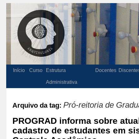
Início
Curso
Estrutura
Docentes
Discente
Administrativa
Pró-reitoria de Grad
Arquivo da tag:
PROGRAD informa sobre atual
cadastro de estudantes em si