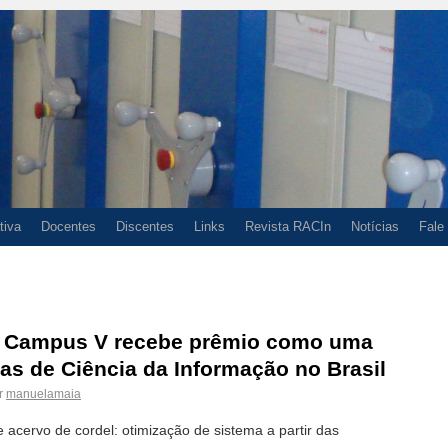
tiva
Docentes
Discentes
Links
Revista RACIn
Notícias
Fale
do Campus V recebe prêmio como uma
s de Ciência da Informação no Brasil
r
manuelamaia
acervo de cordel: otimização de sistema a partir das