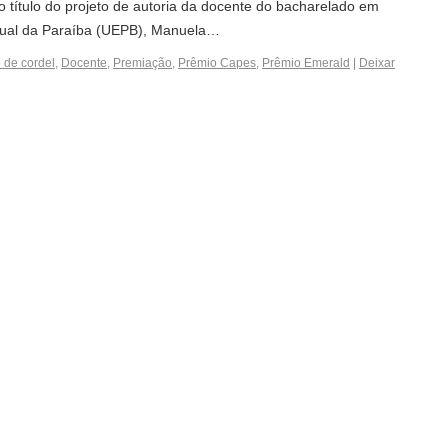
o título do projeto de autoria da docente do bacharelado em
adual da Paraíba (UEPB), Manuela…
 de cordel
,
Docente
,
Premiação
,
Prêmio Capes
,
Prêmio Emerald
|
Deixar