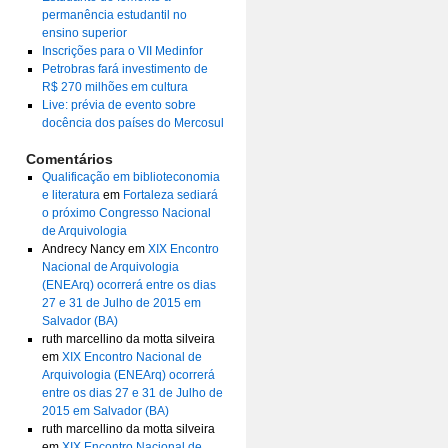
permanência estudantil no
ensino superior
Inscrições para o VII Medinfor
Petrobras fará investimento de
R$ 270 milhões em cultura
Live: prévia de evento sobre
docência dos países do Mercosul
Comentários
Qualificação em biblioteconomia
e literatura
em
Fortaleza sediará
o próximo Congresso Nacional
de Arquivologia
Andrecy Nancy
em
XIX Encontro
Nacional de Arquivologia
(ENEArq) ocorrerá entre os dias
27 e 31 de Julho de 2015 em
Salvador (BA)
ruth marcellino da motta silveira
em
XIX Encontro Nacional de
Arquivologia (ENEArq) ocorrerá
entre os dias 27 e 31 de Julho de
2015 em Salvador (BA)
ruth marcellino da motta silveira
em
XIX Encontro Nacional de