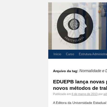
Início
Curso
Estrutura Administra
Normalidade e 
Arquivo da tag:
EDUEPB lança novas p
novos métodos de tra
Publicado em
6 de março de 2013
por
ad
A Editora da Universidade Estadual