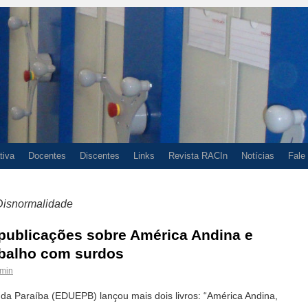
tiva
Docentes
Discentes
Links
Revista RACIn
Notícias
Fale
Disnormalidade
ublicações sobre América Andina e
balho com surdos
min
 da Paraíba (EDUEPB) lançou mais dois livros: “América Andina,