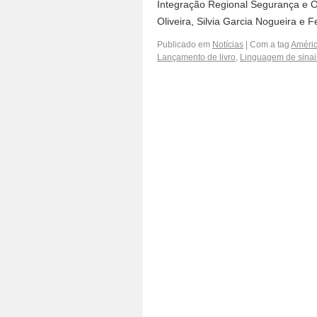
Integração Regional Segurança e Ou
Oliveira, Silvia Garcia Nogueira e
Publicado em
Notícias
|
Com a tag
Améric
Lançamento de livro
,
Linguagem de sinai