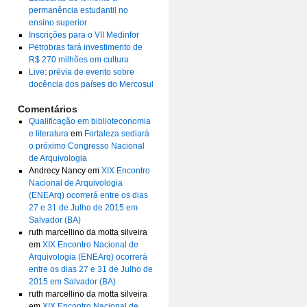
permanência estudantil no
ensino superior
Inscrições para o VII Medinfor
Petrobras fará investimento de
R$ 270 milhões em cultura
Live: prévia de evento sobre
docência dos países do Mercosul
Comentários
Qualificação em biblioteconomia
e literatura
em
Fortaleza sediará
o próximo Congresso Nacional
de Arquivologia
Andrecy Nancy
em
XIX Encontro
Nacional de Arquivologia
(ENEArq) ocorrerá entre os dias
27 e 31 de Julho de 2015 em
Salvador (BA)
ruth marcellino da motta silveira
em
XIX Encontro Nacional de
Arquivologia (ENEArq) ocorrerá
entre os dias 27 e 31 de Julho de
2015 em Salvador (BA)
ruth marcellino da motta silveira
em
XIX Encontro Nacional de