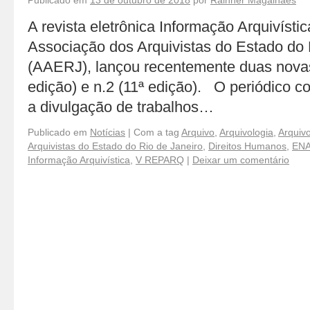
Publicado em
13 de outubro de 2018
por
Rainner Magalhães
A revista eletrônica Informação Arquivísti
Associação dos Arquivistas do Estado do 
(AAERJ), lançou recentemente duas novas 
edição) e n.2 (11ª edição). O periódico c
a divulgação de trabalhos…
Publicado em
Notícias
|
Com a tag
Arquivo
,
Arquivologia
,
Arquiv
Arquivistas do Estado do Rio de Janeiro
,
Direitos Humanos
,
EN
Informação Arquivística
,
V REPARQ
|
Deixar um comentário