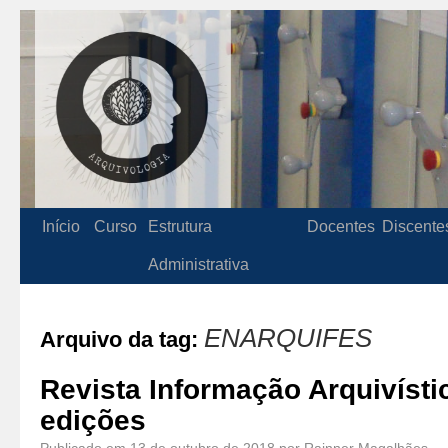
Início
Curso
Estrutura
Docentes
Discente
Administrativa
ENARQUIFES
Arquivo da tag:
Revista Informação Arquivísti
edições