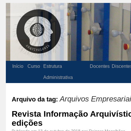
Início
Curso
Estrutura
Docentes
Discente
Administrativa
Arquivos Empresaria
Arquivo da tag:
Revista Informação Arquivísti
edições