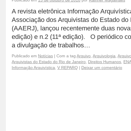
Publicado em
13 de outubro de 2018
por
Rainner Magalhães
A revista eletrônica Informação Arquivísti
Associação dos Arquivistas do Estado do 
(AAERJ), lançou recentemente duas novas 
edição) e n.2 (11ª edição). O periódico c
a divulgação de trabalhos…
Publicado em
Notícias
|
Com a tag
Arquivo
,
Arquivologia
,
Arquiv
Arquivistas do Estado do Rio de Janeiro
,
Direitos Humanos
,
EN
Informação Arquivística
,
V REPARQ
|
Deixar um comentário