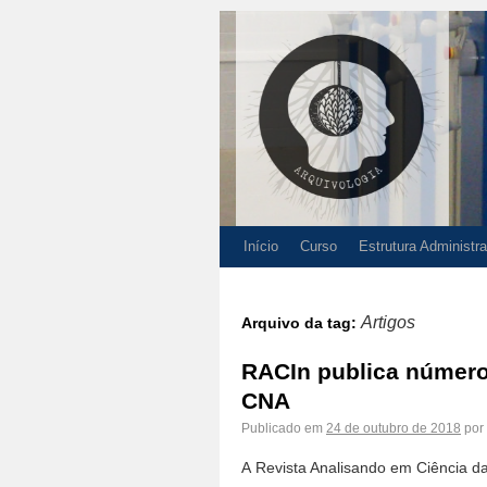
Início
Curso
Estrutura Administra
Artigos
Arquivo da tag:
RACIn publica número 
CNA
Publicado em
24 de outubro de 2018
por
A Revista Analisando em Ciência da