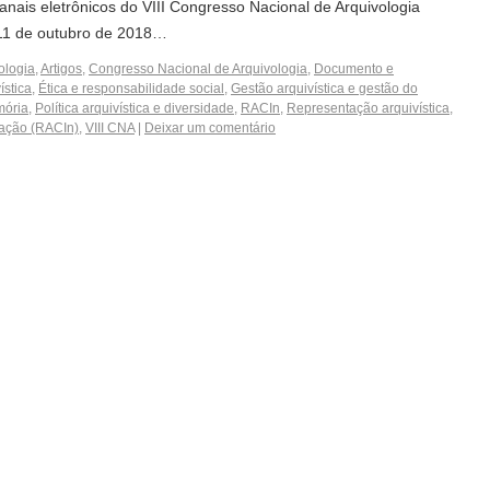
 anais eletrônicos do VIII Congresso Nacional de Arquivologia
e 11 de outubro de 2018…
ologia
,
Artigos
,
Congresso Nacional de Arquivologia
,
Documento e
ística
,
Ética e responsabilidade social
,
Gestão arquivística e gestão do
mória
,
Política arquivística e diversidade
,
RACIn
,
Representação arquivística
,
mação (RACIn)
,
VIII CNA
|
Deixar um comentário