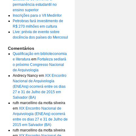
permanência estudantil no
ensino superior
Inscrições para o VII Medinfor
Petrobras fará investimento de
R$ 270 milhões em cultura
Live: prévia de evento sobre
docência dos países do Mercosul
Comentários
Qualificação em biblioteconomia
e literatura
em
Fortaleza sediará
o próximo Congresso Nacional
de Arquivologia
Andrecy Nancy
em
XIX Encontro
Nacional de Arquivologia
(ENEArq) ocorrerá entre os dias
27 e 31 de Julho de 2015 em
Salvador (BA)
ruth marcellino da motta silveira
em
XIX Encontro Nacional de
Arquivologia (ENEArq) ocorrerá
entre os dias 27 e 31 de Julho de
2015 em Salvador (BA)
ruth marcellino da motta silveira
em
XIX Encontro Nacional de