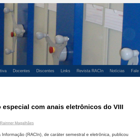
tiva
Docentes
Discentes
Links
Revista RACIn
Notícias
Fale
especial com anais eletrônicos do VIII
Rainner Magalhães
 Informação (RACIn), de caráter semestral e eletrônica, publicou