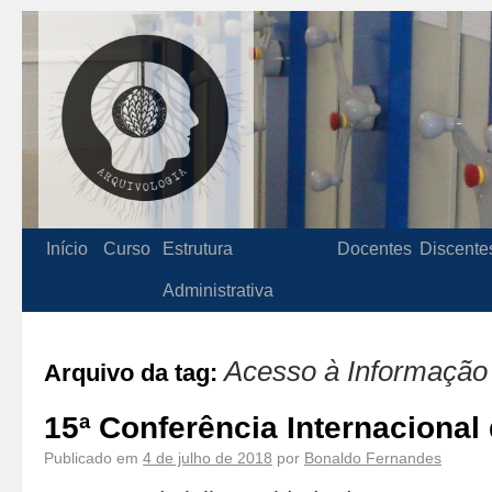
Início
Curso
Estrutura
Docentes
Discente
Administrativa
Acesso à Informação
Arquivo da tag:
15ª Conferência Internacional
Publicado em
4 de julho de 2018
por
Bonaldo Fernandes