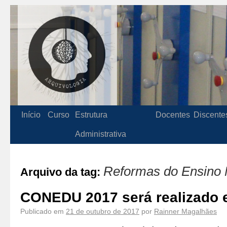
Início
Curso
Estrutura
Docentes
Discente
Administrativa
Reformas do Ensino
Arquivo da tag:
CONEDU 2017 será realizado
Publicado em
21 de outubro de 2017
por
Rainner Magalhães