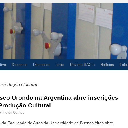
tiva
Docentes
Discentes
Links
Revista RACIn
Notícias
Fale
 Produção Cultural
isco Urondo na Argentina abre inscrições
Produção Cultural
llington Gomes
o da Faculdade de Artes da Universidade de Buenos Aires abre