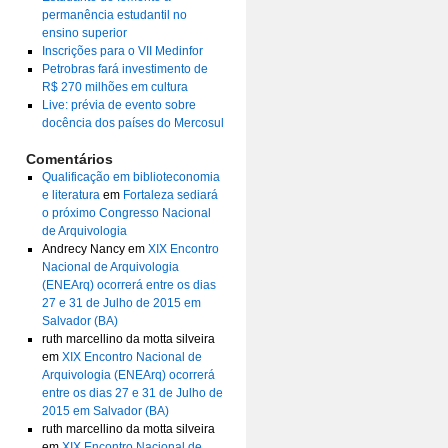
permanência estudantil no
ensino superior
Inscrições para o VII Medinfor
Petrobras fará investimento de
R$ 270 milhões em cultura
Live: prévia de evento sobre
docência dos países do Mercosul
Comentários
Qualificação em biblioteconomia
e literatura
em
Fortaleza sediará
o próximo Congresso Nacional
de Arquivologia
Andrecy Nancy
em
XIX Encontro
Nacional de Arquivologia
(ENEArq) ocorrerá entre os dias
27 e 31 de Julho de 2015 em
Salvador (BA)
ruth marcellino da motta silveira
em
XIX Encontro Nacional de
Arquivologia (ENEArq) ocorrerá
entre os dias 27 e 31 de Julho de
2015 em Salvador (BA)
ruth marcellino da motta silveira
em
XIX Encontro Nacional de