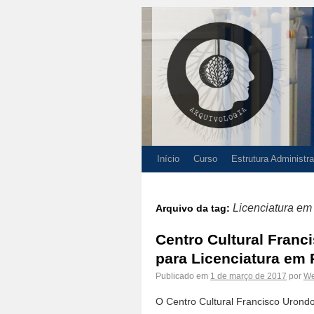
Início
Curso
Estrutura Administra
Licenciatura em
Arquivo da tag:
Centro Cultural Franc
para Licenciatura em 
Publicado em
1 de março de 2017
por
We
O Centro Cultural Francisco Urond