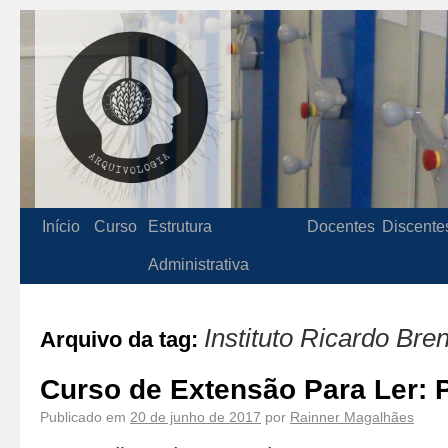
Início
Curso
Estrutura
Docentes
Discente
Administrativa
Instituto Ricardo Bre
Arquivo da tag:
Curso de Extensão Para Ler: 
Publicado em
20 de junho de 2017
por
Rainner Magalhães