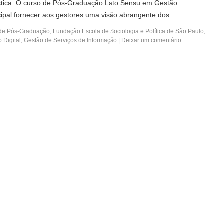
tica. O curso de Pós-Graduação Lato Sensu em Gestão
ncipal fornecer aos gestores uma visão abrangente dos…
 de Pós-Graduação
,
Fundação Escola de Sociologia e Política de São Paulo
,
 Digital
,
Gestão de Serviços de Informação
|
Deixar um comentário