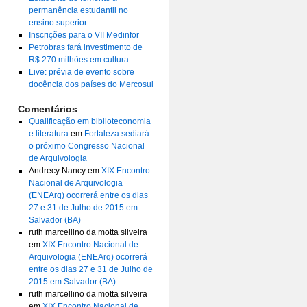
permanência estudantil no
ensino superior
Inscrições para o VII Medinfor
Petrobras fará investimento de
R$ 270 milhões em cultura
Live: prévia de evento sobre
docência dos países do Mercosul
Comentários
Qualificação em biblioteconomia
e literatura
em
Fortaleza sediará
o próximo Congresso Nacional
de Arquivologia
Andrecy Nancy
em
XIX Encontro
Nacional de Arquivologia
(ENEArq) ocorrerá entre os dias
27 e 31 de Julho de 2015 em
Salvador (BA)
ruth marcellino da motta silveira
em
XIX Encontro Nacional de
Arquivologia (ENEArq) ocorrerá
entre os dias 27 e 31 de Julho de
2015 em Salvador (BA)
ruth marcellino da motta silveira
em
XIX Encontro Nacional de