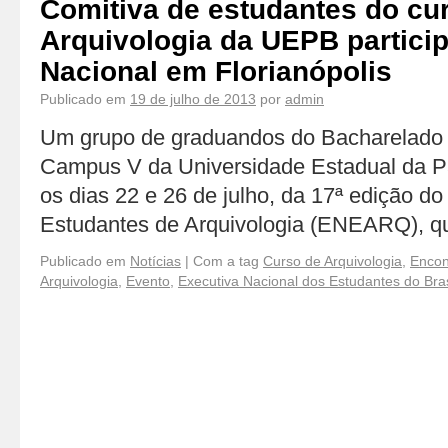
Comitiva de estudantes do cu
Arquivologia da UEPB partici
Nacional em Florianópolis
Publicado em
19 de julho de 2013
por
admin
Um grupo de graduandos do Bacharelado 
Campus V da Universidade Estadual da Par
os dias 22 e 26 de julho, da 17ª edição d
Estudantes de Arquivologia (ENEARQ), q
Publicado em
Notícias
|
Com a tag
Curso de Arquivologia
,
Encon
Arquivologia
,
Evento
,
Executiva Nacional dos Estudantes do Bras