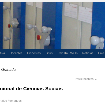
tiva
Docentes
Discentes
Links
Revista RACIn
Notícias
Fale
e Granada
Posts recentes
→
acional de Ciências Sociais
naldo Fernandes