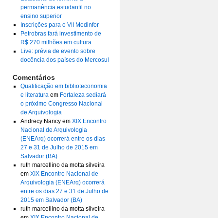
permanência estudantil no
ensino superior
Inscrições para o VII Medinfor
Petrobras fará investimento de
R$ 270 milhões em cultura
Live: prévia de evento sobre
docência dos países do Mercosul
Comentários
Qualificação em biblioteconomia
e literatura
em
Fortaleza sediará
o próximo Congresso Nacional
de Arquivologia
Andrecy Nancy
em
XIX Encontro
Nacional de Arquivologia
(ENEArq) ocorrerá entre os dias
27 e 31 de Julho de 2015 em
Salvador (BA)
ruth marcellino da motta silveira
em
XIX Encontro Nacional de
Arquivologia (ENEArq) ocorrerá
entre os dias 27 e 31 de Julho de
2015 em Salvador (BA)
ruth marcellino da motta silveira
em
XIX Encontro Nacional de