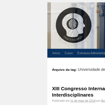
Início
Curso
Estrutura Administra
Universidade d
Arquivo da tag:
XIII Congresso Intern
Interdisciplinares
Publicado em
11 de maio de 2018
por
Bo