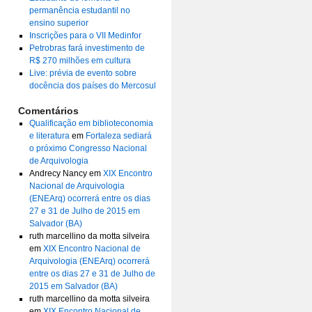
permanência estudantil no
ensino superior
Inscrições para o VII Medinfor
Petrobras fará investimento de
R$ 270 milhões em cultura
Live: prévia de evento sobre
docência dos países do Mercosul
Comentários
Qualificação em biblioteconomia
e literatura
em
Fortaleza sediará
o próximo Congresso Nacional
de Arquivologia
Andrecy Nancy
em
XIX Encontro
Nacional de Arquivologia
(ENEArq) ocorrerá entre os dias
27 e 31 de Julho de 2015 em
Salvador (BA)
ruth marcellino da motta silveira
em
XIX Encontro Nacional de
Arquivologia (ENEArq) ocorrerá
entre os dias 27 e 31 de Julho de
2015 em Salvador (BA)
ruth marcellino da motta silveira
em
XIX Encontro Nacional de