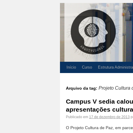
Início
Curso
Estrutura Administra
Projeto Cultura
Arquivo da tag:
Campus V sedia calour
apresentações cultura
Publicado em
17 de dezembro de 2013
p
O Projeto Cultura de Paz, em parc