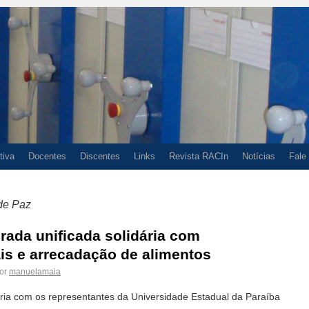
tiva
Docentes
Discentes
Links
Revista RACIn
Notícias
Fale
 de Paz
ada unificada solidária com
is e arrecadação de alimentos
or
manuelamaia
eria com os representantes da Universidade Estadual da Paraíba