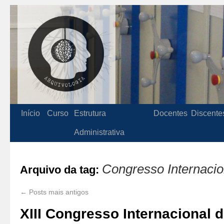
Início
Curso
Estrutura
Docentes
Discente
Administrativa
Congresso Internacio
Arquivo da tag:
←
Posts mais antigos
XIII Congresso Internacional 