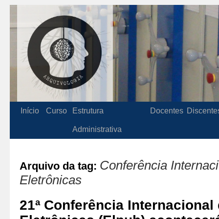
Início
Curso
Estrutura
Docentes
Discente
Administrativa
Conferência Internac
Arquivo da tag:
Eletrônicas
21ª Conferência Internacional