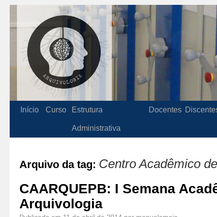
Início
Curso
Estrutura
Docentes
Discente
Administrativa
Centro Acadêmico de
Arquivo da tag:
CAARQUEPB: I Semana Acadê
Arquivologia