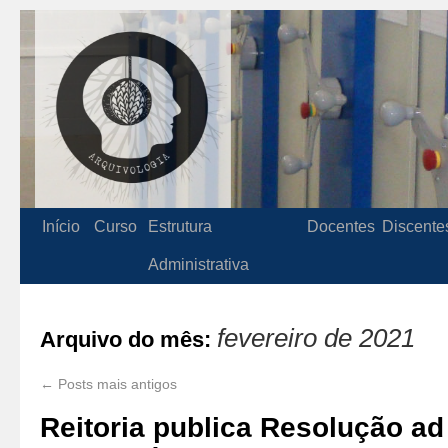
Início
Curso
Estrutura
Docentes
Discente
Administrativa
fevereiro de 2021
Arquivo do mês:
←
Posts mais antigos
Reitoria publica Resolução a