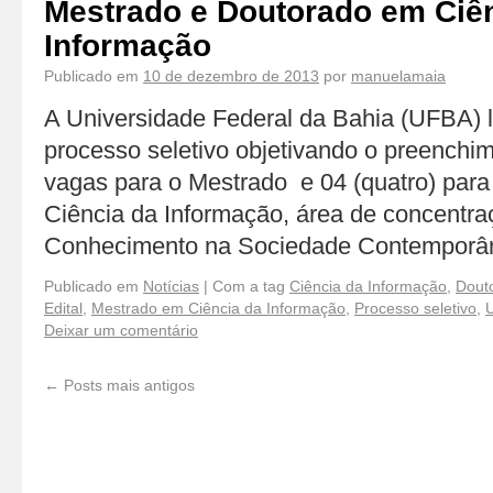
Mestrado e Doutorado em Ciê
Informação
Publicado em
10 de dezembro de 2013
por
manuelamaia
A Universidade Federal da Bahia (UFBA) l
processo seletivo objetivando o preenchi
vagas para o Mestrado e 04 (quatro) par
Ciência da Informação, área de concentr
Conhecimento na Sociedade Contempor
Publicado em
Notícias
|
Com a tag
Ciência da Informação
,
Dout
Edital
,
Mestrado em Ciência da Informação
,
Processo seletivo
,
U
Deixar um comentário
←
Posts mais antigos