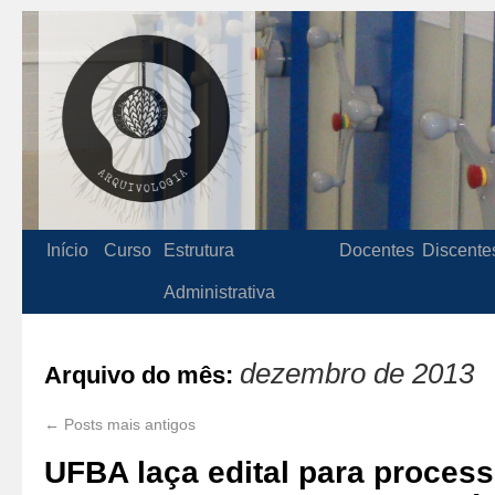
Início
Curso
Estrutura
Docentes
Discente
Administrativa
dezembro de 2013
Arquivo do mês:
←
Posts mais antigos
UFBA laça edital para process