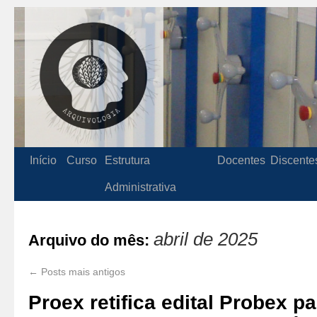
Início
Curso
Estrutura
Docentes
Discente
Administrativa
abril de 2025
Arquivo do mês:
←
Posts mais antigos
Proex retifica edital Probex pa