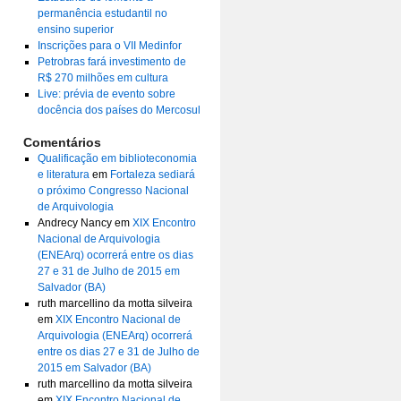
permanência estudantil no
ensino superior
Inscrições para o VII Medinfor
Petrobras fará investimento de
R$ 270 milhões em cultura
Live: prévia de evento sobre
docência dos países do Mercosul
Comentários
Qualificação em biblioteconomia
e literatura
em
Fortaleza sediará
o próximo Congresso Nacional
de Arquivologia
Andrecy Nancy
em
XIX Encontro
Nacional de Arquivologia
(ENEArq) ocorrerá entre os dias
27 e 31 de Julho de 2015 em
Salvador (BA)
ruth marcellino da motta silveira
em
XIX Encontro Nacional de
Arquivologia (ENEArq) ocorrerá
entre os dias 27 e 31 de Julho de
2015 em Salvador (BA)
ruth marcellino da motta silveira
em
XIX Encontro Nacional de