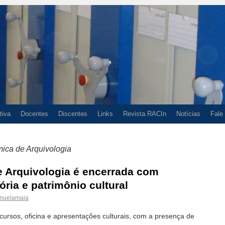
tiva
Docentes
Discentes
Links
Revista RACIn
Notícias
Fale
ca de Arquivologia
Arquivologia é encerrada com
ia e patrimônio cultural
nuelamaia
icursos, oficina e apresentações culturais, com a presença de