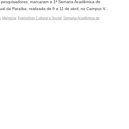
s e pesquisadores, marcaram a 1ª Semana Acadêmica de
ual da Paraíba, realizada de 9 a 11 de abril, no Campus V…
o
,
Memória
,
Patrimônio Cultural e Social
,
Semana Acadêmica de