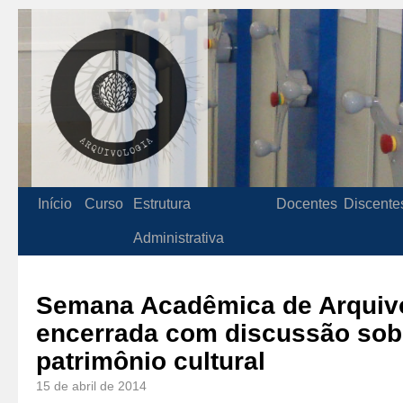
Início
Curso
Estrutura
Docentes
Discente
Administrativa
Semana Acadêmica de Arquivo
encerrada com discussão sob
patrimônio cultural
15 de abril de 2014