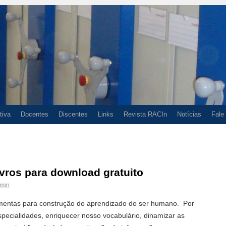
tiva
Docentes
Discentes
Links
Revista RACIn
Notícias
Fale
ivros para download gratuito
min
ramentas para construção do aprendizado do ser humano. Por
pecialidades, enriquecer nosso vocabulário, dinamizar as