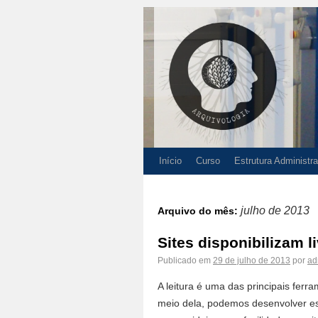
Início
Curso
Estrutura Administra
julho de 2013
Arquivo do mês:
Sites disponibilizam l
Publicado em
29 de julho de 2013
por
ad
A leitura é uma das principais fer
meio dela, podemos desenvolver es