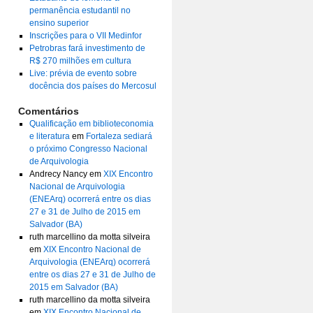
permanência estudantil no
ensino superior
Inscrições para o VII Medinfor
Petrobras fará investimento de
R$ 270 milhões em cultura
Live: prévia de evento sobre
docência dos países do Mercosul
Comentários
Qualificação em biblioteconomia
e literatura
em
Fortaleza sediará
o próximo Congresso Nacional
de Arquivologia
Andrecy Nancy
em
XIX Encontro
Nacional de Arquivologia
(ENEArq) ocorrerá entre os dias
27 e 31 de Julho de 2015 em
Salvador (BA)
ruth marcellino da motta silveira
em
XIX Encontro Nacional de
Arquivologia (ENEArq) ocorrerá
entre os dias 27 e 31 de Julho de
2015 em Salvador (BA)
ruth marcellino da motta silveira
em
XIX Encontro Nacional de