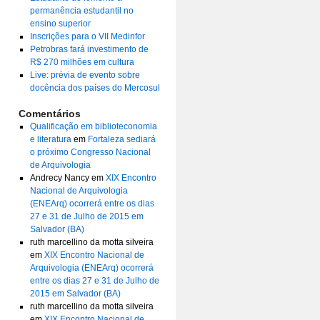
permanência estudantil no
ensino superior
Inscrições para o VII Medinfor
Petrobras fará investimento de
R$ 270 milhões em cultura
Live: prévia de evento sobre
docência dos países do Mercosul
Comentários
Qualificação em biblioteconomia
e literatura
em
Fortaleza sediará
o próximo Congresso Nacional
de Arquivologia
Andrecy Nancy
em
XIX Encontro
Nacional de Arquivologia
(ENEArq) ocorrerá entre os dias
27 e 31 de Julho de 2015 em
Salvador (BA)
ruth marcellino da motta silveira
em
XIX Encontro Nacional de
Arquivologia (ENEArq) ocorrerá
entre os dias 27 e 31 de Julho de
2015 em Salvador (BA)
ruth marcellino da motta silveira
em
XIX Encontro Nacional de