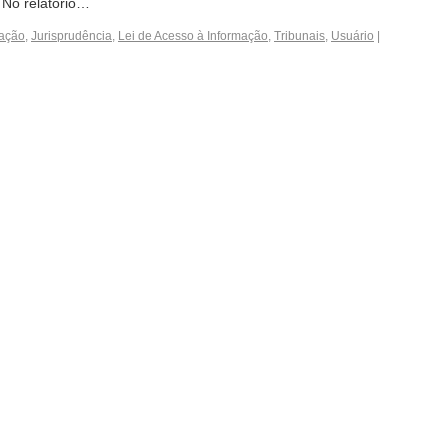
. No relatório…
mação
,
Jurisprudência
,
Lei de Acesso à Informação
,
Tribunais
,
Usuário
|