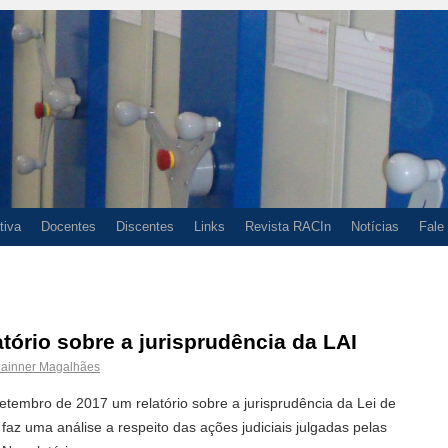
tiva
Docentes
Discentes
Links
Revista RACIn
Notícias
Fale
tório sobre a jurisprudência da LAI
ainner Magalhães
tembro de 2017 um relatório sobre a jurisprudência da Lei de
faz uma análise a respeito das ações judiciais julgadas pelas